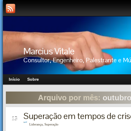
Marcius Vitale
Consultor, Engenheiro, Palestrante e M
Início
Sobre
Arquivo por mês:
outubro
Superação em tempos de cris
OUT
13
Liderança
,
Superação