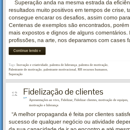
Superação anda na mesma estrada da eficiênc
resultados muito positivos em tempos de crise, 
consegue encarar os desafios, assim como para
Centenas de exemplos são encontrados, porém
mais expostos e dignos de alguns comentários. 
profissões, na arte, nos deparamos com cases f
Continue lendo »
Tags:
Inovação e criatividade
,
palestra de liderança
,
palestra de motivação
,
Palestrante de motivação
,
palestrante motivacional
,
RH recursos humanos
,
Superação
Fidelização de clientes
OUT
12
Apresentações ao vivo
,
Fidelizar
,
Fidelizar clientes
,
motivação de equipes
,
motivação e liderança
“A melhor propaganda é feita por clientes satisfei
sucesso de qualquer negócio ou atividade depe
da sua capacidade de ir ao encontro e até mes