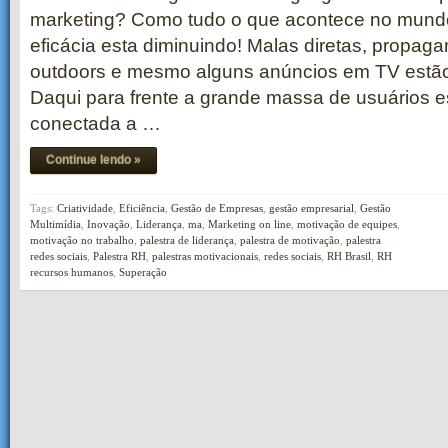
marketing? Como tudo o que acontece no mundo
eficácia esta diminuindo! Malas diretas, propag
outdoors e mesmo alguns anúncios em TV estã
Daqui para frente a grande massa de usuários e
conectada a …
Continue lendo »
Tags:
Criatividade
,
Eficiência
,
Gestão de Empresas
,
gestão empresarial
,
Gestão
Multimídia
,
Inovação
,
Liderança
,
ma
,
Marketing on line
,
motivação de equipes
,
motivação no trabalho
,
palestra de liderança
,
palestra de motivação
,
palestra
redes sociais
,
Palestra RH
,
palestras motivacionais
,
redes sociais
,
RH Brasil
,
RH
recursos humanos
,
Superação