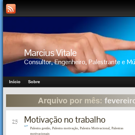
Marcius Vitale
Consultor, Engenheiro, Palestrante e M
Início
Sobre
Arquivo por mês:
fevereir
Motivação no trabalho
FEV
25
Palestra gestão
,
Palestra motivação
,
Palestra Motivacional
,
Palestras
motivacionais