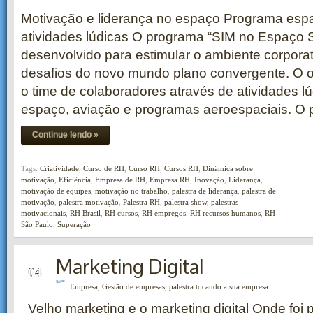
Motivação e liderança no espaço Programa espa
atividades lúdicas O programa “SIM no Espaço Si
desenvolvido para estimular o ambiente corporat
desafios do novo mundo plano convergente. O ob
o time de colaboradores através de atividades lú
espaço, aviação e programas aeroespaciais. O 
Continue lendo »
Tags:
Criatividade
,
Curso de RH
,
Curso RH
,
Cursos RH
,
Dinâmica sobre
motivação
,
Eficiência
,
Empresa de RH
,
Empresa RH
,
Inovação
,
Liderança
,
motivação de equipes
,
motivação no trabalho
,
palestra de liderança
,
palestra de
motivação
,
palestra motivação
,
Palestra RH
,
palestra show
,
palestras
motivacionais
,
RH Brasil
,
RH cursos
,
RH empregos
,
RH recursos humanos
,
RH
São Paulo
,
Superação
Marketing Digital
FEV
04
Empresa
,
Gestão de empresas
,
palestra tocando a sua empresa
Velho marketing e o marketing digital Onde foi p