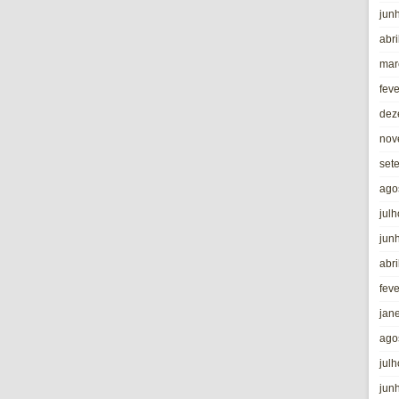
jun
abri
mar
fev
dez
nov
set
ago
jul
jun
abri
fev
jan
ago
jul
jun