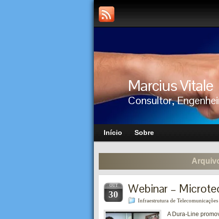
Marcius Vitale
Consultor, Engenhei
Início
Sobre
Arquiv
Webinar – Microte
OUT
30
Infraestrutura de Telecomunicações
A Dura-Line promov