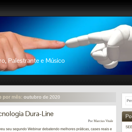
ro, Palestrante e Músico
o por mês:
outubro de 2020
cnologia Dura-Line
Po
Por
Marcius Vitale
SEE
eu seu segundo Webinar debatendo melhores práticas, cases reais e