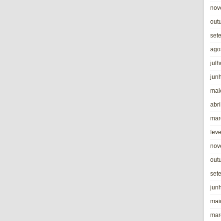
nov
out
set
ago
jul
jun
mai
abri
mar
fev
nov
out
set
jun
mai
mar