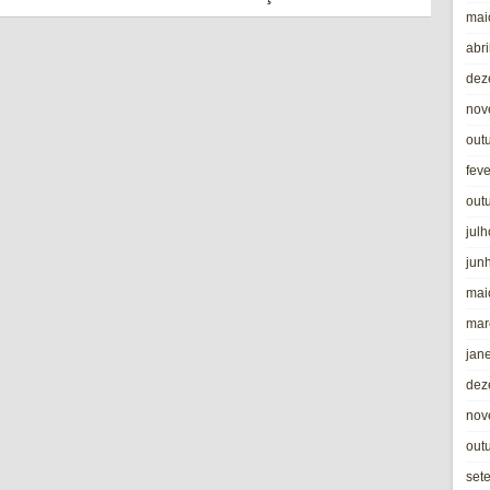
mai
abri
dez
nov
out
fev
out
jul
jun
mai
mar
jan
dez
nov
out
set