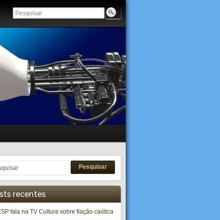
Pesquisar
sts recentes
SP fala na TV Cultura sobre fiação caótica