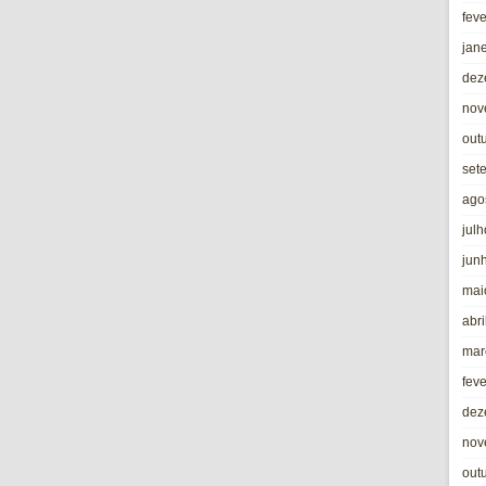
fev
jan
dez
nov
out
set
ago
jul
jun
mai
abri
mar
fev
dez
nov
out