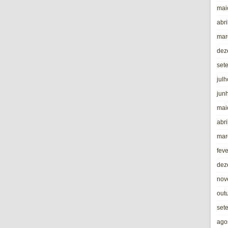
mai
abri
mar
dez
set
jul
jun
mai
abri
mar
fev
dez
nov
out
set
ago