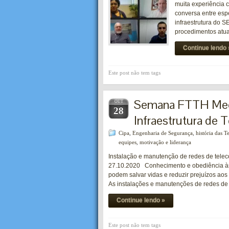
muita experiência c
conversa entre esp
infraestrutura do 
procedimentos atua
Continue lendo 
Este post não tem tags
Semana FTTH Meet
OUT
28
Infraestrutura de
Cipa
,
Engenharia de Segurança
,
história das 
equipes
,
motivação e liderança
Instalação e manutenção de redes de teleco
27.10.2020 Conhecimento e obediência às
podem salvar vidas e reduzir prejuízos aos
As instalações e manutenções de redes d
Continue lendo »
Este post não tem tags