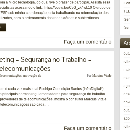
om a MicroTecnologia, do qual tive o prazer de participar. Assista essa
Com
ecialistas acessando o link: https://youtu.be/CyG_zk4wk10 O grupo de
TE
SEESP sob minha coordenação, está trabalhando na reformulação dos
lizados, para o ordenamento das redes aéreas e subterrâneas …
(sem
»
(sem
Faça um comentário
Ar
out
ing – Segurança no Trabalho –
jul
 Telecomunicações
mai
Telecomunicações
,
motivação de
Por
Marcius Vitale
mar
ago
m é cada vez mais letal Rodrigo Conceição Santos (InfraDigital*) –
 principais normas regulamentadoras para segurança do trabalho
dez
 provedores de telecomunicações, mostra o consultor Marcius Vitale.
nov
e telecomunicações são cada …
out
ago
jul
Faça um comentário