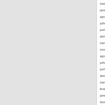
mai
jan
ago
jul
jun
abri
mar
nov
ago
jul
jun
abri
mar
fev
jan
dez