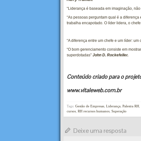
“Liderança é baseada em imaginação, não
“As pessoas perguntam qual é a diferença en
trabalha encapotado. O líder lidera, o chef
“A diferença entre um chefe e um líder: um c
“O bom gerenciamento consiste em mostrar
superdotadas”
John D. Rockefeller
.
Conteúdo criado para o projet
www.vitaleweb.com.br
Tags:
Gestão de Empresas
,
Liderança
,
Palestra RH
,
cursos
,
RH recursos humanos
,
Superação
Deixe uma resposta