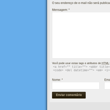
O seu endereço de e-mail não será publica
Mensagem:
*
Você pode usar estas tags e atributos de
HTML
:
<a href="" title=""> <abbr title=
<code> <del datetime=""> <em> <i>
Nome:
*
Ema