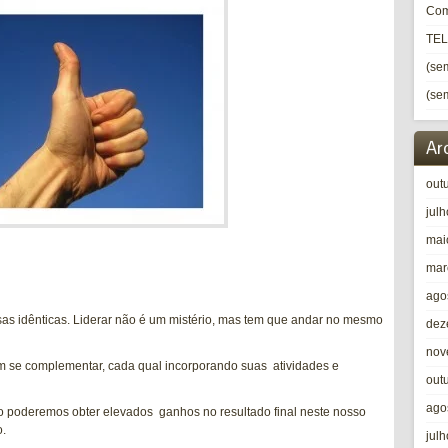
Com
TE
(sem
(sem
Ar
out
jul
mai
mar
ago
as idênticas. Liderar não é um mistério, mas tem que andar no mesmo
dez
nov
em se complementar, cada qual incorporando suas atividades e
out
ago
o poderemos obter elevados ganhos no resultado final neste nosso
o.
jul