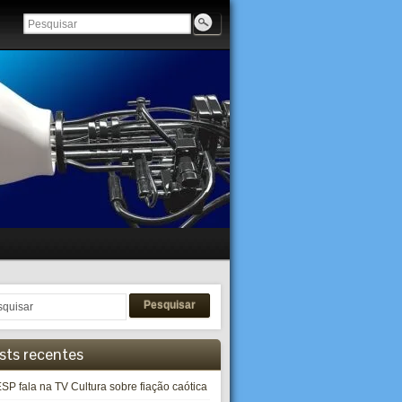
Pesquisar
sts recentes
SP fala na TV Cultura sobre fiação caótica