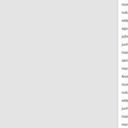
nov
out
set
ago
jul
jun
mai
abri
mar
fev
nov
out
set
jun
mai
mar