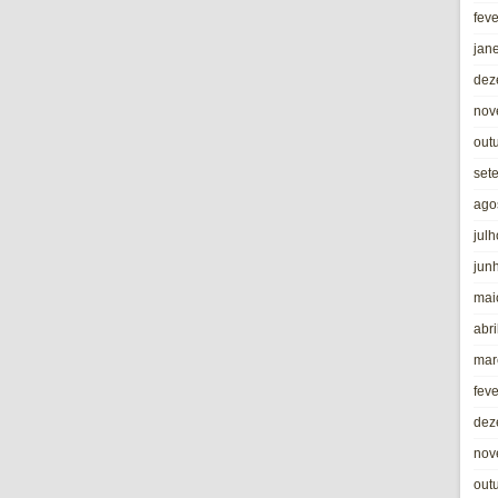
fev
jan
dez
nov
out
set
ago
jul
jun
mai
abri
mar
fev
dez
nov
out