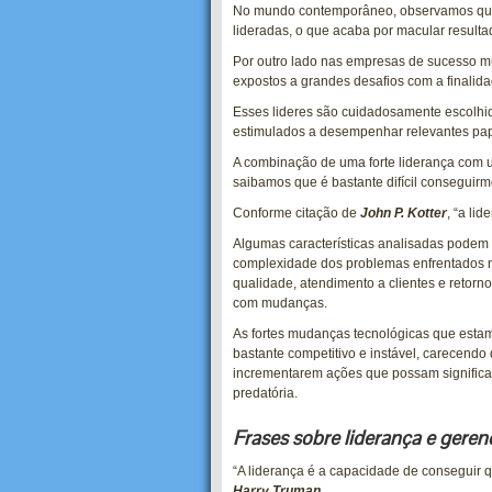
No mundo contemporâneo, observamos que 
lideradas, o que acaba por macular resul
Por outro lado nas empresas de sucesso m
expostos a grandes desafios com a finalida
Esses lideres são cuidadosamente escolhid
estimulados a desempenhar relevantes pap
A combinação de uma forte liderança com u
saibamos que é bastante difícil conseguir
Conforme citação de
John P. Kotter
, “a li
Algumas características analisadas podem de
complexidade dos problemas enfrentados n
qualidade, atendimento a clientes e retorno 
com mudanças.
As fortes mudanças tecnológicas que esta
bastante competitivo e instável, carecendo
incrementarem ações que possam significar
predatória.
Frases sobre liderança e gere
“A liderança é a capacidade de conseguir 
Harry Truman
.