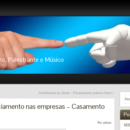
ro, Palestrante e Músico
Atendimento ao cliente – Encantamento palavra chave
»
ciamento nas empresas – Casamento
Po
Por
admin
SEE