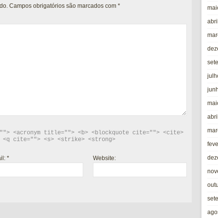
do.
Campos obrigatórios são marcados com
*
mai
abri
mar
dez
set
jul
jun
mai
abri
mar
""> <acronym title=""> <b> <blockquote cite=""> <cite> 
 <q cite=""> <s> <strike> <strong> 
fev
dez
il:
*
Website:
nov
out
set
ago