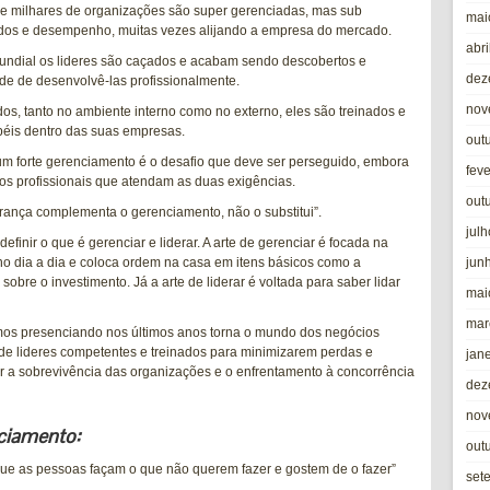
milhares de organizações são super gerenciadas, mas sub
mai
tados e desempenho, muitas vezes alijando a empresa do mercado.
abri
undial os lideres são caçados e acabam sendo descobertos e
dez
de de desenvolvê-las profissionalmente.
nov
os, tanto no ambiente interno como no externo, eles são treinados e
éis dentro das suas empresas.
out
m forte gerenciamento é o desafio que deve ser perseguido, embora
fev
mos profissionais que atendam as duas exigências.
out
derança complementa o gerenciamento, não o substitui”.
jul
finir o que é gerenciar e liderar. A arte de gerenciar é focada na
o dia a dia e coloca ordem na casa em itens básicos como a
jun
sobre o investimento. Já a arte de liderar é voltada para saber lidar
mai
mar
mos presenciando nos últimos anos torna o mundo dos negócios
 de lideres competentes e treinados para minimizarem perdas e
jan
 a sobrevivência das organizações e o enfrentamento à concorrência
dez
nov
nciamento:
out
que as pessoas façam o que não querem fazer e gostem de o fazer”
set