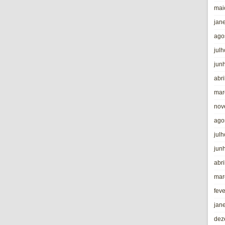
mai
jan
ago
jul
jun
abri
mar
nov
ago
jul
jun
abri
mar
fev
jan
dez