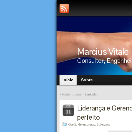
Marcius Vitale
Consultor, Engenhei
Início
Sobre
«
Redes Sociais – Linkedin
Liderança e Geren
FEV
11
perfeito
Gestão de empresas
,
Liderança