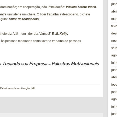
jun
 dominação; em cooperação, não intimidação”
William Arthur Ward
.
abri
tre um líder e um chefe. O líder trabalha a descoberto. o chefe
mar
e guia”
Autor desconhecido
fev
dez
hefe diz, Vá! – um líder diz, Vamos!”
E. M. Kelly.
nov
 às pessoas medianas como fazer o trabalho de pessoas
set
ago
o Tocando sua Empresa – Palestras Motivacionais
jul
jun
abri
fev
Palestrante de motivação
,
RH
jan
ago
jul
jun