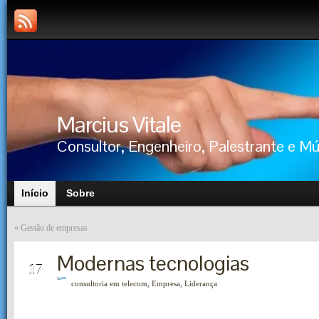
Marcius Vitale
Consultor, Engenheiro, Palestrante e M
Início
Sobre
«
Gestão de empresas
Modernas tecnologias
MAIO
17
consultoria em telecom
,
Empresa
,
Liderança