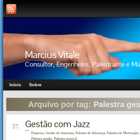
Marcius Vitale
Consultor, Engenheiro, Palestrante e M
Início
Sobre
Arquivo por tag:
Palestra ge
Gestão com Jazz
MAR
30
Empresa
,
Gestão de empresas
,
Palestra de liderança
,
Palestra de Motivação
,
Palestra gestão
,
Palestra musical