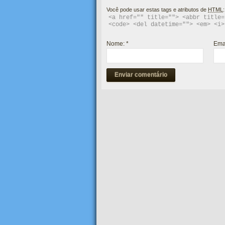
Você pode usar estas tags e atributos de
HTML
:
<a href="" title=""> <abbr title=
<code> <del datetime=""> <em> <i>
Nome:
*
Ema