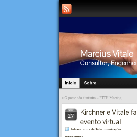
Marcius Vitale
Consultor, Engenhei
Início
Sobre
«
O poste não é infinito – FTTH Meeting
Kirchner e Vitale 
NOV
27
evento virtual
Infraestrutura de Telecomunicações