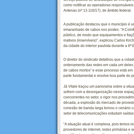
como notificar as operadoras responsáveis
Antenas (nº 13.116/17), de âmbito federal.
A publicação destacou que o município é um
emaranhado de cabos nos postes. “A Coinfr
público, de modo que equipamentos e fia
inativos (inservíveis)”, explicou Carlos Kir
da cidade do interior paulista durante a 6ª
O diretor do sindicato detalhou que a cidad
ordenamento das redes em cada um deles. 
de cabos mortos” e esse processo está em 
parte fundamental e resolve boa parte do 
Já Vitale traçou um panorama sobre a sit
sofrem com a desorganização nesse espaço.
concorrentes no setor, o rigor nos procedim
década, a explosão do mercado de provedo
conexão de banda larga tornou o cenário caó
setor de telecomunicações estudam saídas 
“A situação atual é complexa, pois temos r
provedores de internet, redes primárias e 