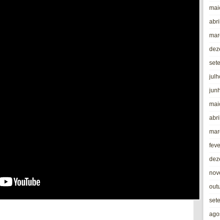
mai
abri
mar
dez
set
jul
jun
mai
abri
mar
fev
dez
nov
out
set
ago