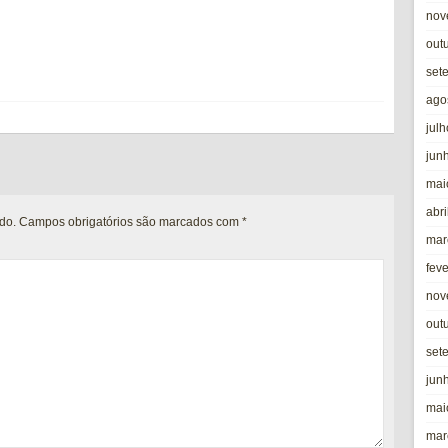
nov
out
set
ago
jul
jun
mai
abri
do.
Campos obrigatórios são marcados com
*
mar
fev
nov
out
set
jun
mai
mar