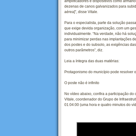
amplificadores e dispositivos como armário
dezenas de canos galvanizados para subidas
aérea]”, disse Vitale.
Para o especialista, parte da solução pass
que exige devida organização, com um ges
individualmente. “Na verdade, não há soluç
para minimizar perdas nas implantações de 
dos postes e do subsolo, as exigências das
outros parâmetros”, diz.
Leia a íntegra das duas matérias:
Protagonismo do município pode resolver 
O poste não é infinito
No vídeo abaixo, confira a participação do d
Vitale, coordenador do Grupo de Infraestrut
01:04:00 (uma hora e quatro minutos do víd