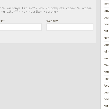
fev
""> <acronym title=""> <b> <blockquote cite=""> <cite> 
jan
 <q cite=""> <s> <strike> <strong> 
dez
il:
*
Website:
nov
out
set
ago
jul
jun
mai
abri
mar
fev
dez
nov
out