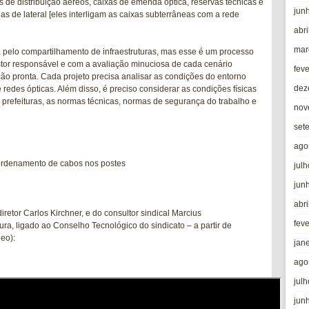
s de distribuição aéreos, caixas de emenda óptica, reservas técnicas e
jun
 de lateral [eles interligam as caixas subterrâneas com a rede
abri
mar
a pelo compartilhamento de infraestruturas, mas esse é um processo
tor responsável e com a avaliação minuciosa de cada cenário
fev
ão pronta. Cada projeto precisa analisar as condições do entorno
dez
redes ópticas. Além disso, é preciso considerar as condições físicas
 prefeituras, as normas técnicas, normas de segurança do trabalho e
nov
set
ago
ordenamento de cabos nos postes
jul
jun
abri
iretor Carlos Kirchner, e do consultor sindical Marcius
fev
ura, ligado ao Conselho Tecnológico do sindicato – a partir de
eo):
jan
ago
jul
jun