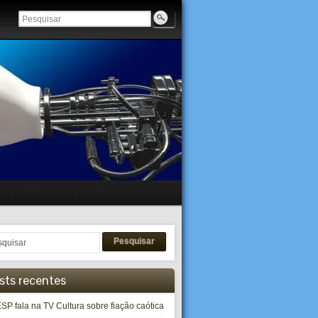
Pesquisar
sts recentes
SP fala na TV Cultura sobre fiação caótica