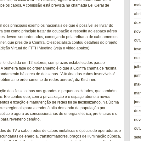
mai
 pelos cabos. A comissão está prevista na chamada Lei Geral de
abri
dez
 dos principais exemplos nacionais de que é possível se livrar do
a tem como princípio tratar da ocupação e respeito ao espaço aéreo
nov
ções devem ser ordenados, começando pela retirada de cabeamentos
out
chner, que preside a Coinfra. O especialista contou detalhes do projeto
 Edição Virtual do FTTH Meeting (veja o vídeo abaixo).
fev
out
e foi dividida em 12 setores, com prazos estabelecidos para o
jul
A primeira fase do ordenamento é o que a Coinfra chama de “faxina
andamento há cerca de dois anos. “A faxina dos cabos inservíveis é
jun
problema no ordenamento de redes aéreas”, diz Kirchner.
mai
uação dos fios e cabos nas grandes e pequenas cidades, que também
mar
 Ele contou que, com a privatização e o espaço aberto a novos
jan
entos e fixação e manutenção de redes foi se flexibilizando. Na última
res regionais para atender à alta demanda da população por
dez
tico e agora as concessionárias de energia elétrica, prefeituras e o
para reverter o cenário.
nov
out
edes de TV a cabo, redes de cabos metálicos e ópticos de operadoras e
secundárias de energia, transformadores, braços de iluminação pública,
set