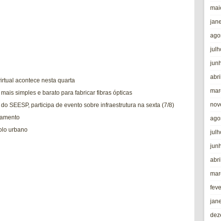
mai
jan
ago
jul
jun
abri
virtual acontece nesta quarta
mar
ais simples e barato para fabricar fibras ópticas
nov
do SEESP, participa de evento sobre infraestrutura na sexta (7/8)
hamento
ago
olo urbano
jul
jun
abri
mar
fev
jan
dez