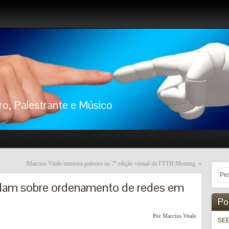
ro, Palestrante e Músico
Marcius Vitale ministra palestra na 7ª edição virtual da FTTH Meeting
»
falam sobre ordenamento de redes em
Po
Por
Marcius Vitale
SEE