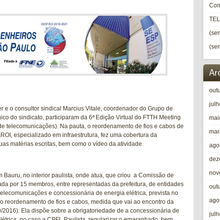
Com
TE
(sem
(sem
Ar
out
jul
r e o consultor sindical Marcius Vitale, coordenador do Grupo de
gico do sindicato, participaram da 6ª Edição Virtual do FTTH Meeting
mai
 de telecomunicações). Na pauta, o reordenamento de fios e cabos de
mar
raROI, especializado em infraestrutura, fez uma cobertura da
duas matérias escritas, bem como o vídeo da atividade.
ago
dez
nov
m Bauru, no interior paulista, onde atua, que criou a Comissão de
mada por 15 membros, entre representadas da prefeitura, de entidades
out
telecomunicações e concessionária de energia elétrica, prevista no
ago
ao reordenamento de fios e cabos, medida que vai ao encontro da
9/2016). Ela dispõe sobre a obrigatoriedade de a concessionária de
jul
 elétrica, no caso a CPFL Paulista, regularizar o emaranhado, bem