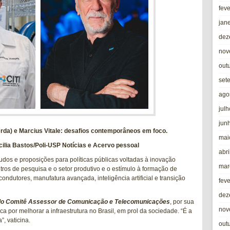
fev
jan
dez
nov
out
set
ago
jul
jun
erda) e Marcius Vitale: desafios contemporâneos em foco.
mai
cilia Bastos/Poli-USP Notícias e Acervo pessoal
abri
tudos e proposições para políticas públicas voltadas à inovação
mar
ntros de pesquisa e o setor produtivo e o estímulo à formação de
ndutores, manufatura avançada, inteligência artificial e transição
fev
dez
do Comitê Assessor de Comunicação e Telecomunicações
, por sua
nov
ca por melhorar a infraestrutura no Brasil, em prol da sociedade. “É a
, vaticina.
out