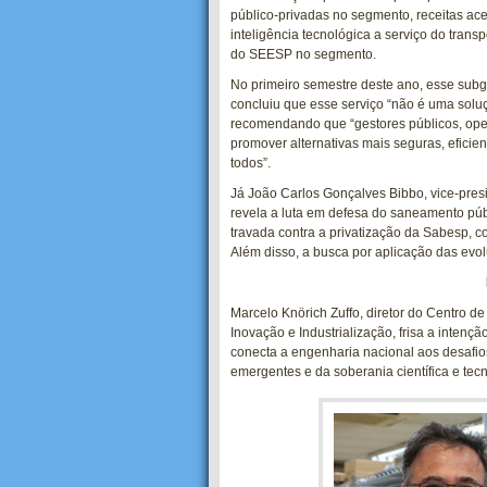
público-privadas no segmento, receitas ac
inteligência tecnológica a serviço do tran
do SEESP no segmento.
No primeiro semestre deste ano, esse subg
concluiu que esse serviço “não é uma solu
recomendando que “gestores públicos, oper
promover alternativas mais seguras, eficie
todos”.
Já João Carlos Gonçalves Bibbo, vice-pr
revela a luta em defesa do saneamento públ
travada contra a privatização da Sabesp, 
Além disso, a busca por aplicação das evo
Marcelo Knörich Zuffo, diretor do Centro 
Inovação e Industrialização, frisa a inten
conecta a engenharia nacional aos desafio
emergentes e da soberania científica e tecn