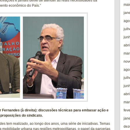
inovações e jamais deixe de atender às reais necessidades da
mai
mento econômico do País.”
jan
ago
jul
jun
abri
mar
nov
ago
jul
jun
abri
mar
fev
 Fernandes (à direita): discussões técnicas para embasar ação e
proposições do sindicato.
jan
s tem realizado, ao longo dos anos, uma série de iniciativas. Temas
dez
a mobilidade urbana nas regiões metropolitanas, o papel da parcerias