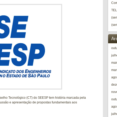
Com
TE
(sem
(sem
Ar
out
jul
mai
mar
ago
dez
nov
elho Tecnológico (CT) do SEESP tem história marcada pela
out
iscussão e apresentação de propostas fundamentais aos
ago
jul