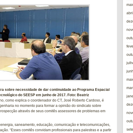
mai
abri
dez
nov
out
fev
out
jul
jun
mai
mar
stra sobre necessidade de dar continuidade ao Programa Espacial
ecnológico do SEESP em junho de 2017. Foto: Beatriz
jan
lho, como explica o coordenador do CT, José Roberto Cardoso, é
dez
genharia no momento para formar a opinião do sindicato sobre
a prospecção através de seus comitês assessores de problemas em
nov
out
, energia, saneamento, educação, comunicação e telecomunicações,
set
ação. “Esses comitês convidam profissionais para palestras e a partir