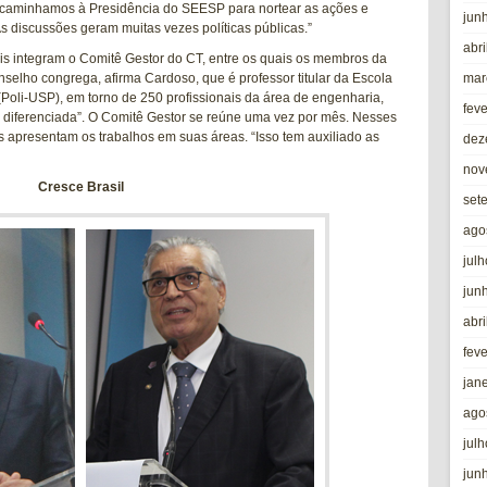
ncaminhamos à Presidência do SEESP para nortear as ações e
jun
s discussões geram muitas vezes políticas públicas.”
abri
ais integram o Comitê Gestor do CT, entre os quais os membros da
mar
nselho congrega, afirma Cardoso, que é professor titular da Escola
Poli-USP), em torno de 250 profissionais da área de engenharia,
fev
 diferenciada”. O Comitê Gestor se reúne uma vez por mês. Nesses
apresentam os trabalhos em suas áreas. “Isso tem auxiliado as
dez
nov
Cresce Brasil
set
ago
jul
jun
abri
fev
jan
ago
jul
jun