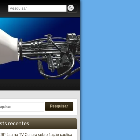
Pesquisar
sts recentes
SP fala na TV Cultura sobre fiação caótica