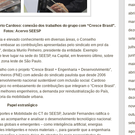
mai
abri
mar
erto Cardoso: conexão dos trabalhos do grupo com “Cresce Brasil”.
dez
Fotos: Acervo SEESP
set
cia e elevado conhecimento em diversas áreas, o Conselho
embasar as contribuições apresentadas pelo sindicato em prol da
jul
, destaca Murilo Pinheiro, presidente da entidade. Exemplo
jun
ue
teve lugar na sede do SEESP, na Capital, em fevereiro último
, sobre
 zona leste de São Paulo.
mai
balho com o
projeto “Cresce Brasil + Engenharia + Desenvolvimento”
,
abri
nheiros (FNE) com adesão do sindicato paulista que desde 2006
senvolvimento nacional sustentável com inclusão social. Cardoso
mar
gico no embasamento de contribuições que integram o “Cresce Brasil”.
fev
e melhores engenheiros, a demanda por reindustrialização do País,
oria da mobilidade urbana.
dez
Papel estratégico
nov
ortes e Mobilidade do CT do SEESP, Jurandir Fernandes ratifica o
out
 ao acompanhar e analisar o desenvolvimento tecnológico nacional:
set
 globais e emergentes – como inteligência artificial, energias
ades inteligentes e novos materiais –, para garantir que a engenharia
ago