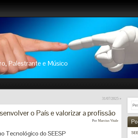
ro, Palestrante e Músico
31/07/2025
»
envolver o País e valorizar a profissão
Po
Por
Marcius Vitale
ho Tecnológico do SEESP
SEE