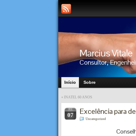
Marcius Vitale
Consultor, Engenhei
Início
Sobre
«
INATEL 60 ANOS
Excelência para des
JUL
07
Uncategorized
Consel