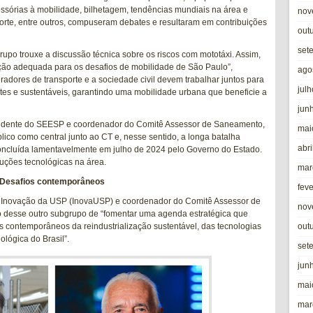
essórias à mobilidade, bilhetagem, tendências mundiais na área e
nov
sporte, entre outros, compuseram debates e resultaram em contribuições
out
set
rupo trouxe a discussão técnica sobre os
riscos com mototáxi
. Assim,
ção adequada para os desafios de mobilidade de São Paulo”,
ago
adores de transporte e a sociedade civil devem trabalhar juntos para
jul
ntes e sustentáveis, garantindo uma mobilidade urbana que beneficie a
jun
esidente do SEESP e coordenador do Comitê Assessor de Saneamento,
mai
ico como central junto ao CT e, nesse sentido, a longa batalha
abri
concluída lamentavelmente em julho de 2024 pelo Governo do Estado.
luções tecnológicas na área.
mar
Desafios contemporâneos
fev
de Inovação da USP (InovaUSP) e coordenador do Comitê Assessor de
nov
ção desse outro subgrupo de “fomentar uma agenda estratégica que
out
s contemporâneos da reindustrialização sustentável, das tecnologias
ológica do Brasil”.
set
jun
mai
mar